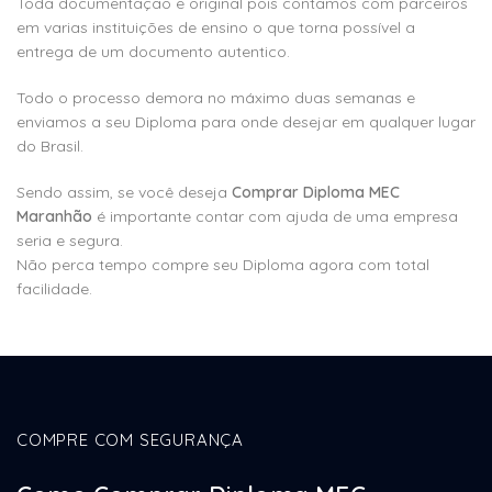
Toda documentação e original pois contamos com parceiros
em varias instituições de ensino o que torna possível a
entrega de um documento autentico.
Todo o processo demora no máximo duas semanas e
enviamos a seu Diploma para onde desejar em qualquer lugar
do Brasil.
Sendo assim, se você deseja
Comprar Diploma MEC
Maranhão
é importante contar com ajuda de uma empresa
seria e segura.
Não perca tempo compre seu Diploma agora com total
facilidade.
COMPRE COM SEGURANÇA