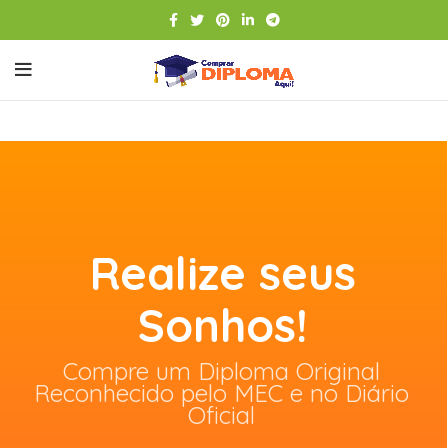
Realize seus
Sonhos!
Compre um Diploma Original
Reconhecido pelo MEC e no Diário
Oficial