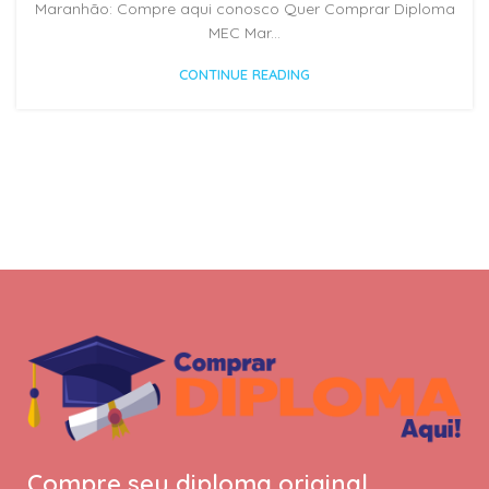
Maranhão: Compre aqui conosco Quer Comprar Diploma
MEC Mar...
CONTINUE READING
Compre seu diploma original