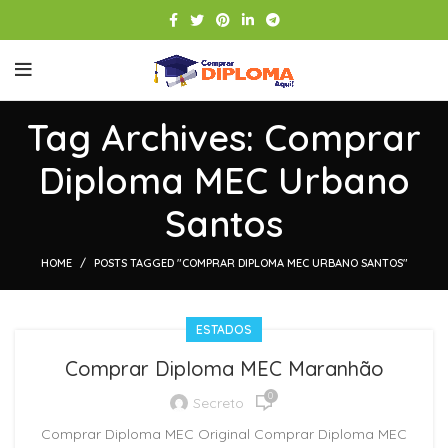
Tag Archives: Comprar
Diploma MEC Urbano
Santos
HOME
POSTS TAGGED "COMPRAR DIPLOMA MEC URBANO SANTOS"
ESTADOS
Comprar Diploma MEC Maranhão
0
Secreto
Comprar Diploma MEC Original Comprar Diploma MEC