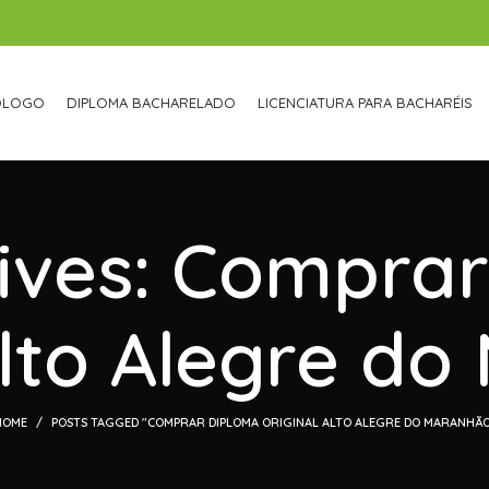
ÓLOGO
DIPLOMA BACHARELADO
LICENCIATURA PARA BACHARÉIS
ives: Compra
Alto Alegre d
HOME
POSTS TAGGED "COMPRAR DIPLOMA ORIGINAL ALTO ALEGRE DO MARANHÃ