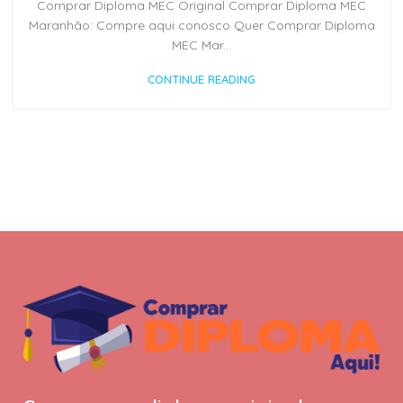
Comprar Diploma MEC Original Comprar Diploma MEC
Maranhão: Compre aqui conosco Quer Comprar Diploma
MEC Mar...
CONTINUE READING