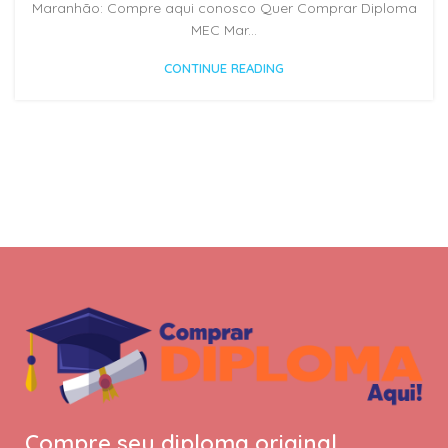
Maranhão: Compre aqui conosco Quer Comprar Diploma
MEC Mar...
CONTINUE READING
Compre seu diploma original