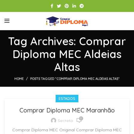
Tag Archives: Comprar
Diploma MEC Aldeias
Altas
HOME
POSTS TAGGED "COMPRAR DIPLOMA MEC ALDEIAS ALTAS"
ESTADOS
Comprar Diploma MEC Maranhão
0
Secreto
Comprar Diploma MEC Original Comprar Diploma MEC