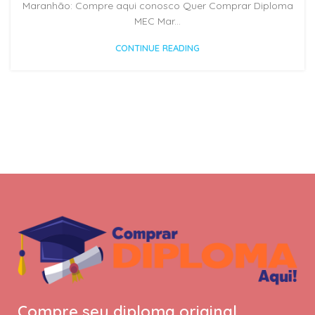
Maranhão: Compre aqui conosco Quer Comprar Diploma
MEC Mar...
CONTINUE READING
Compre seu diploma original