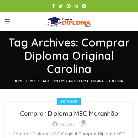
Tag Archives: Comprar
Diploma Original
Carolina
HOME
POSTS TAGGED "COMPRAR DIPLOMA ORIGINAL CAROLINA"
ESTADOS
Comprar Diploma MEC Maranhão
0
Secreto
Comprar Diploma MEC Original Comprar Diploma MEC