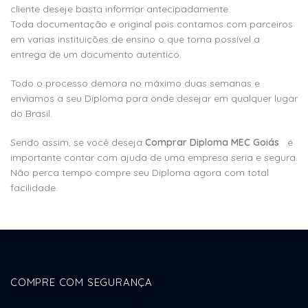
cliente deseje basta informar antecipadamente.
Toda documentação e original pois contamos com parceiros
em varias instituições de ensino o que torna possível a
entrega de um documento autentico.
Todo o processo demora no máximo duas semanas e
enviamos a seu Diploma para onde desejar em qualquer lugar
do Brasil.
Sendo assim, se você deseja
Comprar Diploma MEC Goiás
é
importante contar com ajuda de uma empresa seria e segura.
Não perca tempo compre seu Diploma agora com total
facilidade.
COMPRE COM SEGURANÇA