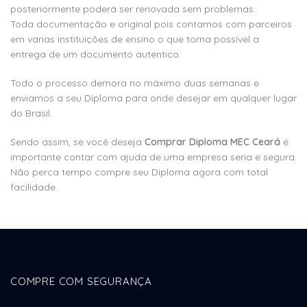
posteriormente poderá ser renovada sem problemas.
Toda documentação e original pois contamos com parceiros
em varias instituições de ensino o que torna possível a
entrega de um documento autentico.
Todo o processo demora no máximo duas semanas e
enviamos a seu Diploma para onde desejar em qualquer lugar
do Brasil.
Sendo assim, se você deseja
Comprar Diploma MEC Ceará
é
importante contar com ajuda de uma empresa seria e segura.
Não perca tempo compre seu Diploma agora com total
facilidade.
COMPRE COM SEGURANÇA