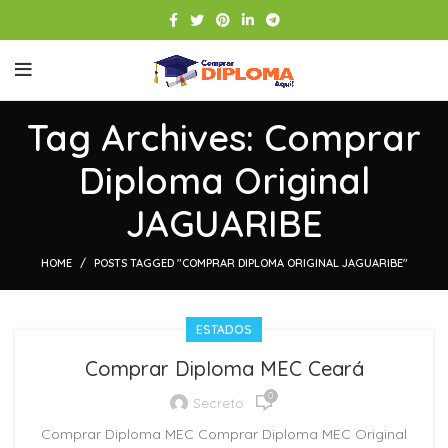
Tag Archives: Comprar
Diploma Original
JAGUARIBE
HOME
POSTS TAGGED "COMPRAR DIPLOMA ORIGINAL JAGUARIBE"
ESTADOS
Comprar Diploma MEC Ceará
0
Secreto
Comprar Diploma MEC Comprar Diploma MEC Original