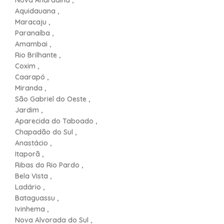
Nova Andradina ,
Aquidauana ,
Maracaju ,
Paranaíba ,
Amambai ,
Rio Brilhante ,
Coxim ,
Caarapó ,
Miranda ,
São Gabriel do Oeste ,
Jardim ,
Aparecida do Taboado ,
Chapadão do Sul ,
Anastácio ,
Itaporã ,
Ribas do Rio Pardo ,
Bela Vista ,
Ladário ,
Bataguassu ,
Ivinhema ,
Nova Alvorada do Sul ,