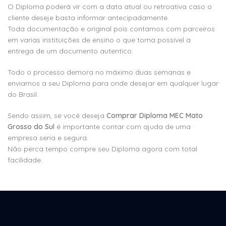
O Diploma poderá vir com a data atual ou retroativa caso o
cliente deseje basta informar antecipadamente.
Toda documentação e original pois contamos com parceiros
em varias instituições de ensino o que torna possível a
entrega de um documento autentico.
Todo o processo demora no máximo duas semanas e
enviamos a seu Diploma para onde desejar em qualquer lugar
do Brasil.
Sendo assim, se você deseja
Comprar Diploma MEC Mato
Grosso do Sul
é importante contar com ajuda de uma
empresa seria e segura.
Não perca tempo compre seu Diploma agora com total
facilidade.