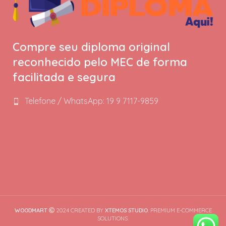
Compre seu diploma original
reconhecido pelo MEC de forma
facilitada e segura
Telefone / WhatsApp: 19 9 7117-9859
WOODMART
2024 CREATED BY
XTEMOS STUDIO
. PREMIUM E-COMMERCE
SOLUTIONS.