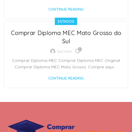
CONTINUE READING
ESTADOS
Comprar Diploma MEC Mato Grosso do
Sul
0
Secreto
Comprar Diploma MEC Comprar Diploma MEC Original
Comprar Diploma MEC Mato Grosso: Compre aqui ...
CONTINUE READING