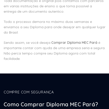
Toda documentação e original pois contamos com parceiros
em varias instituições de ensino o que torna possível a
entrega de um documento autentico.
Todo o processo demora no máximo duas semanas e
enviamos a seu Diploma para onde desejar em qualquer lugar
do Brasil.
Sendo assim, se você deseja
Comprar Diploma MEC Pará
é
importante contar com ajuda de uma empresa seria e segura.
Não perca tempo compre seu Diploma agora com total
facilidade.
COMPRE COM SEGURANÇA
Como Comprar Diploma MEC Pará?