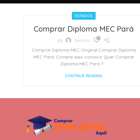
ESTADOS
Comprar Diploma MEC Pará
0
By
Secreto
Comprar Diploma MEC Original Comprar Diploma
MEC Pará: Compre aqui conosco Quer Comprar
Diploma MEC Pará ? ...
CONTINUE READING