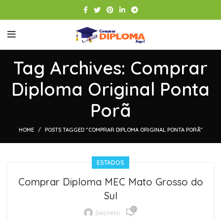
Tag Archives: Comprar
Diploma Original Ponta
Porã
HOME
POSTS TAGGED "COMPRAR DIPLOMA ORIGINAL PONTA PORÃ"
ESTADOS
Comprar Diploma MEC Mato Grosso do
Sul
0
Secreto