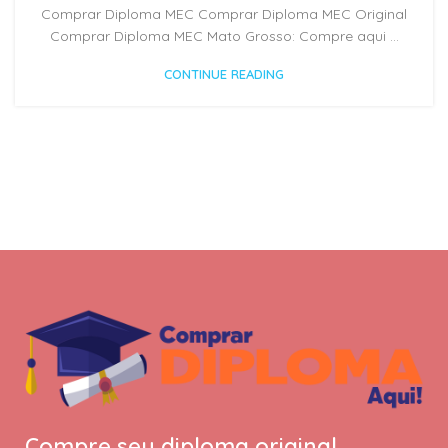
Comprar Diploma MEC Comprar Diploma MEC Original
Comprar Diploma MEC Mato Grosso: Compre aqui ...
CONTINUE READING
Compre seu diploma original