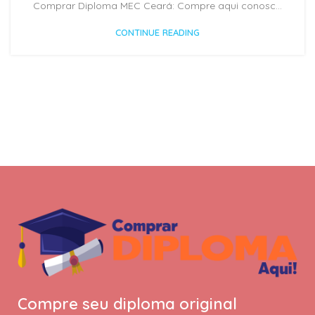
Comprar Diploma MEC Ceará: Compre aqui conosc...
CONTINUE READING
Compre seu diploma original