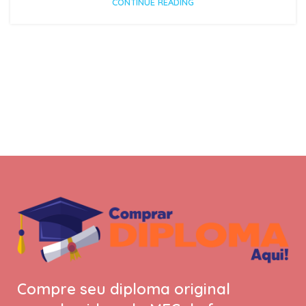
CONTINUE READING
Compre seu diploma original