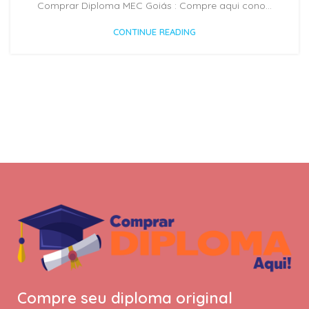
Comprar Diploma MEC Goiás : Compre aqui cono...
CONTINUE READING
Compre seu diploma original