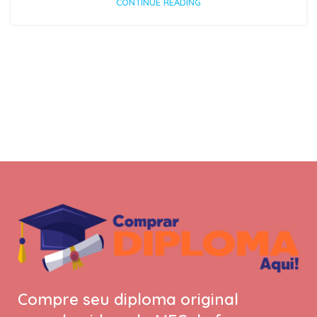
CONTINUE READING
Compre seu diploma original