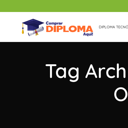
DIPLOMA TECN
Tag Arch
O