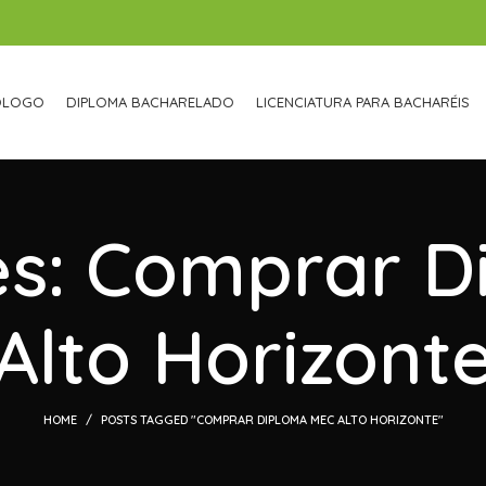
ÓLOGO
DIPLOMA BACHARELADO
LICENCIATURA PARA BACHARÉIS
es: Comprar 
Alto Horizont
HOME
POSTS TAGGED "COMPRAR DIPLOMA MEC ALTO HORIZONTE"