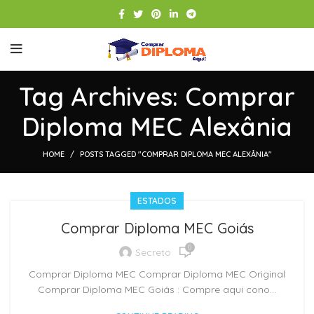
Tag Archives: Comprar
Diploma MEC Alexânia
HOME
POSTS TAGGED "COMPRAR DIPLOMA MEC ALEXÂNIA"
ESTADOS
Comprar Diploma MEC Goiás
0
Secreto
Comprar Diploma MEC Comprar Diploma MEC Original
Comprar Diploma MEC Goiás : Compre aqui cono...