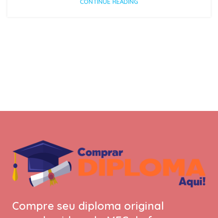
CONTINUE READING
Compre seu diploma original