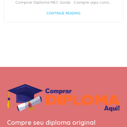
Comprar Diploma MEC Goiás : Compre aqui cono...
CONTINUE READING
Compre seu diploma original