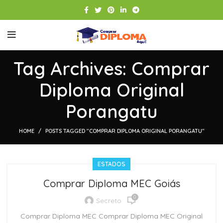
Tag Archives: Comprar
Diploma Original
Porangatu
HOME
POSTS TAGGED "COMPRAR DIPLOMA ORIGINAL PORANGATU"
ESTADOS
Comprar Diploma MEC Goiás
0
Secreto
Comprar Diploma MEC Comprar Diploma MEC Original