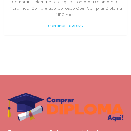
Comprar Diploma MEC Original Comprar Diploma MEC
Maranhão: Compre aqui conosco Quer Comprar Diploma
MEC Mar...
CONTINUE READING