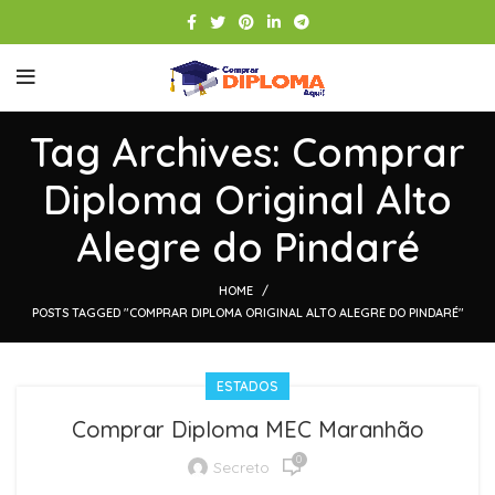
Tag Archives: Comprar
Diploma Original Alto
Alegre do Pindaré
HOME
POSTS TAGGED "COMPRAR DIPLOMA ORIGINAL ALTO ALEGRE DO PINDARÉ"
ESTADOS
Comprar Diploma MEC Maranhão
0
Secreto