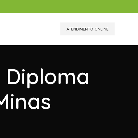
ATENDIMENTO ONLINE
r Diploma
Minas