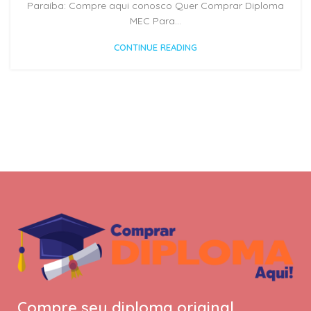
Paraíba: Compre aqui conosco Quer Comprar Diploma
MEC Para...
CONTINUE READING
Compre seu diploma original