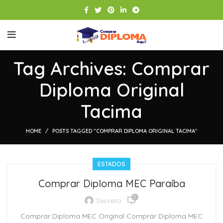
Tag Archives: Comprar
Diploma Original
Tacima
HOME
POSTS TAGGED "COMPRAR DIPLOMA ORIGINAL TACIMA"
ESTADOS
Comprar Diploma MEC Paraíba
0
Secreto
Comprar Diploma MEC Original Comprar Diploma MEC