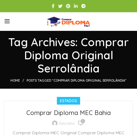
Tag Archives: Comprar
Diploma Original
Serrolândia
HOME
POSTS TAGGED "COMPRAR DIPLOMA ORIGINAL SERROLÂNDIA"
ESTADOS
Comprar Diploma MEC Bahia
0
Secreto
Comprar Diploma MEC Original Comprar Diploma MEC