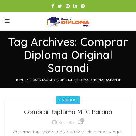
Tag Archives: Comprar
Diploma Original
Sarandi
HOME
POSTS TAGGED "COMPRAR DIPLOMA ORIGINAL SARANDI"
ESTADOS
Comprar Diploma MEC Paraná
0
Secreto
/*! elementor - v3.6.7 - 03-07-2022 */ .elementor-widget-