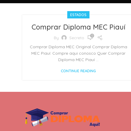
ESTADOS
Comprar Diploma MEC Piauí
0
By
Secreto
Comprar Diploma MEC Original Comprar Diploma
MEC Piauí: Compre aqui conosco Quer Comprar
Diploma MEC Piauí ...
CONTINUE READING