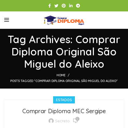
Tag Archives: Comprar
Diploma Original São
Miguel do Aleixo
HOME
POSTS TAGGED "COMPRAR DIPLOMA ORIGINAL SÃO MIGUEL DO ALEIXO"
ESTADOS
Comprar Diploma MEC Sergipe
0
Secreto