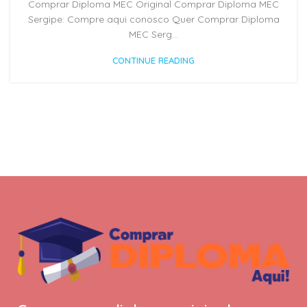
Comprar Diploma MEC Original Comprar Diploma MEC
Sergipe: Compre aqui conosco Quer Comprar Diploma
MEC Serg...
CONTINUE READING