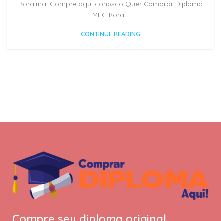
Roraima: Compre aqui conosco Quer Comprar Diploma
MEC Rora...
CONTINUE READING
Compre seu diploma original