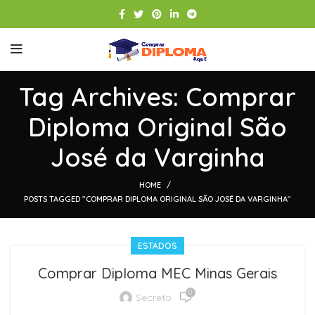
Tag Archives: Comprar
Diploma Original São
José da Varginha
HOME
POSTS TAGGED "COMPRAR DIPLOMA ORIGINAL SÃO JOSÉ DA VARGINHA"
ESTADOS
Comprar Diploma MEC Minas Gerais
0
Secreto