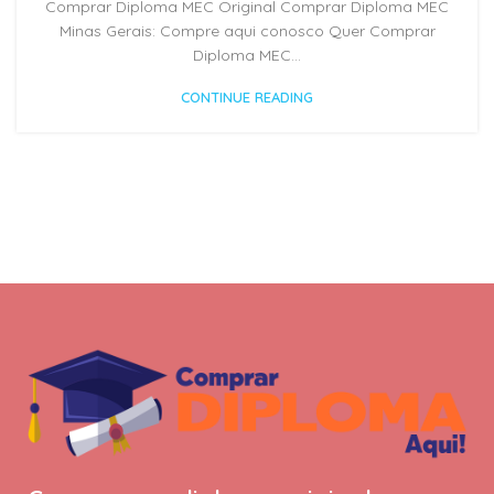
Comprar Diploma MEC Original Comprar Diploma MEC
Minas Gerais: Compre aqui conosco Quer Comprar
Diploma MEC...
CONTINUE READING