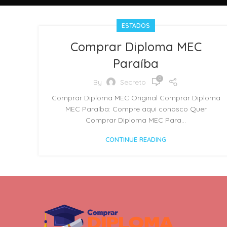
ESTADOS
Comprar Diploma MEC
Paraíba
0
By
Secreto
Comprar Diploma MEC Original Comprar Diploma
MEC Paraíba: Compre aqui conosco Quer
Comprar Diploma MEC Para...
CONTINUE READING