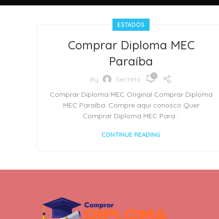
ESTADOS
Comprar Diploma MEC
Paraíba
0
By
Secreto
Comprar Diploma MEC Original Comprar Diploma
MEC Paraíba: Compre aqui conosco Quer
Comprar Diploma MEC Para...
CONTINUE READING