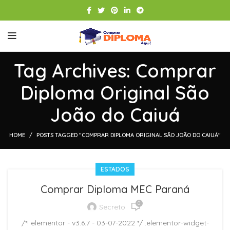
Tag Archives: Comprar
Diploma Original São
João do Caiuá
HOME
POSTS TAGGED "COMPRAR DIPLOMA ORIGINAL SÃO JOÃO DO CAIUÁ"
ESTADOS
Comprar Diploma MEC Paraná
0
Secreto
/*! elementor - v3.6.7 - 03-07-2022 */ .elementor-widget-