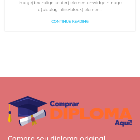
image{text-align:center}.elementor-widget-image
a{display:inline-block}.elemen...
CONTINUE READING
Compre seu diploma original