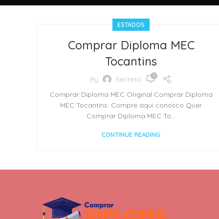
ESTADOS
Comprar Diploma MEC
Tocantins
0
By
Secreto
Comprar Diploma MEC Original Comprar Diploma
MEC Tocantins: Compre aqui conosco Quer
Comprar Diploma MEC To...
CONTINUE READING