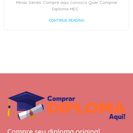
Minas Gerais: Compre aqui conosco Quer Comprar
Diploma MEC...
CONTINUE READING
Compre seu diploma original