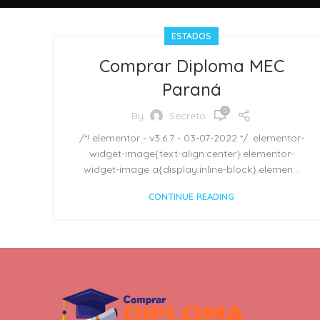
ESTADOS
Comprar Diploma MEC
Paraná
0
By
Secreto
/*! elementor - v3.6.7 - 03-07-2022 */ .elementor-
widget-image{text-align:center}.elementor-
widget-image a{display:inline-block}.elemen...
CONTINUE READING