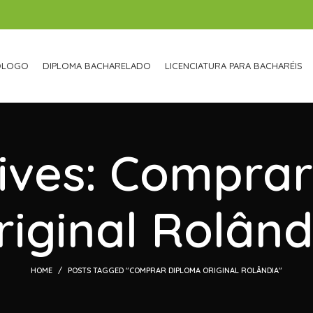
ÓLOGO
DIPLOMA BACHARELADO
LICENCIATURA PARA BACHARÉIS
ives: Compra
riginal Rolând
HOME
POSTS TAGGED "COMPRAR DIPLOMA ORIGINAL ROLÂNDIA"