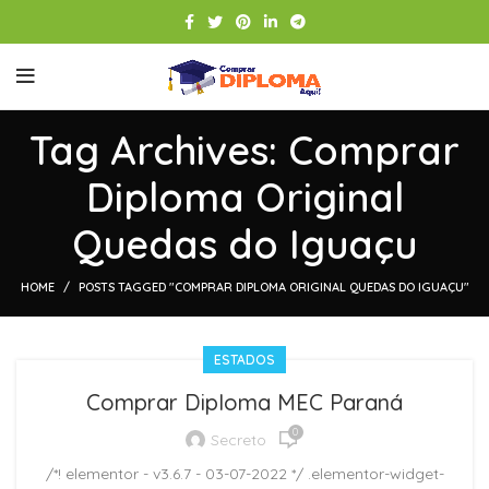
Tag Archives: Comprar
Diploma Original
Quedas do Iguaçu
HOME
POSTS TAGGED "COMPRAR DIPLOMA ORIGINAL QUEDAS DO IGUAÇU"
ESTADOS
Comprar Diploma MEC Paraná
0
Secreto
/*! elementor - v3.6.7 - 03-07-2022 */ .elementor-widget-