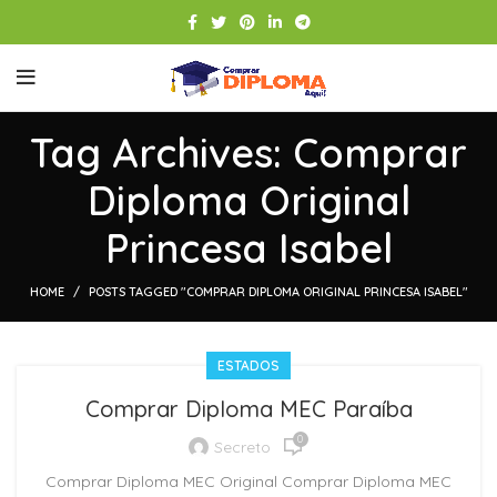
Tag Archives: Comprar
Diploma Original
Princesa Isabel
HOME
POSTS TAGGED "COMPRAR DIPLOMA ORIGINAL PRINCESA ISABEL"
ESTADOS
Comprar Diploma MEC Paraíba
0
Secreto
Comprar Diploma MEC Original Comprar Diploma MEC