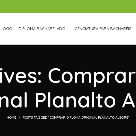
ÓLOGO
DIPLOMA BACHARELADO
LICENCIATURA PARA BACHARÉIS
ives: Compra
nal Planalto 
HOME
POSTS TAGGED "COMPRAR DIPLOMA ORIGINAL PLANALTO ALEGRE"