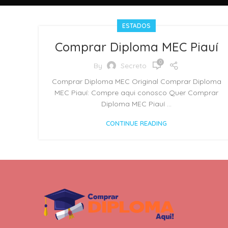
ESTADOS
Comprar Diploma MEC Piauí
0
By
Secreto
Comprar Diploma MEC Original Comprar Diploma
MEC Piauí: Compre aqui conosco Quer Comprar
Diploma MEC Piauí ...
CONTINUE READING