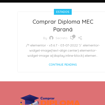
ESTADOS
Comprar Diploma MEC
Paraná
0
By
Secreto
/*! elementor - v3.6.7 - 03-07-2022 */ .elementor-
widget-image{text-align:center}.elementor-
widget-image a{display:inline-block}.elemen...
CONTINUE READING