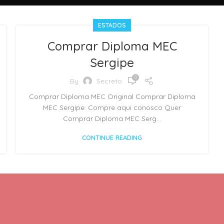
ESTADOS
Comprar Diploma MEC
Sergipe
0
By
Secreto
Comprar Diploma MEC Original Comprar Diploma
MEC Sergipe: Compre aqui conosco Quer
Comprar Diploma MEC Serg...
CONTINUE READING