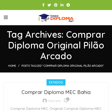
Tag Archives: Comprar
Diploma Original Pilão
Arcado
HOME
POSTS TAGGED "COMPRAR DIPLOMA ORIGINAL PILÃO ARCADO"
ESTADOS
Comprar Diploma MEC Bahia
0
Secreto
Comprar Diploma MEC Original Comprar Diploma MEC