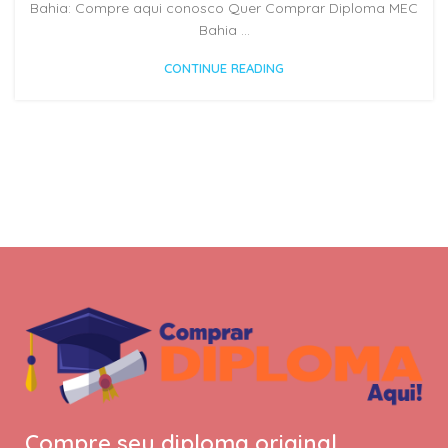
Bahia: Compre aqui conosco Quer Comprar Diploma MEC
Bahia ...
CONTINUE READING
Compre seu diploma original