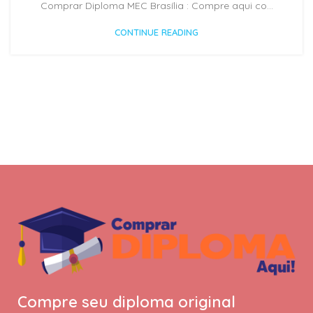
Comprar Diploma MEC Brasília : Compre aqui co...
CONTINUE READING
Compre seu diploma original