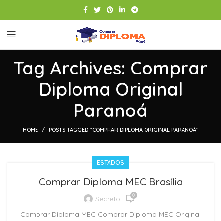
Tag Archives: Comprar
Diploma Original
Paranoá
HOME
POSTS TAGGED "COMPRAR DIPLOMA ORIGINAL PARANOÁ"
ESTADOS
Comprar Diploma MEC Brasília
0
Secreto
Comprar Diploma MEC Comprar Diploma MEC Original