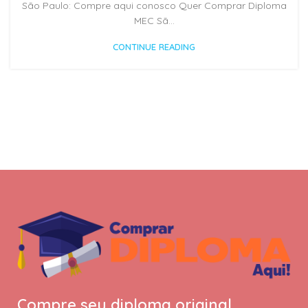
São Paulo: Compre aqui conosco Quer Comprar Diploma
MEC Sã...
CONTINUE READING
Compre seu diploma original