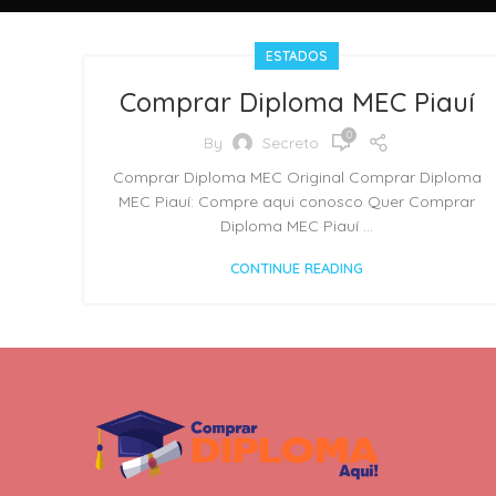
ESTADOS
Comprar Diploma MEC Piauí
0
By
Secreto
Comprar Diploma MEC Original Comprar Diploma
MEC Piauí: Compre aqui conosco Quer Comprar
Diploma MEC Piauí ...
CONTINUE READING