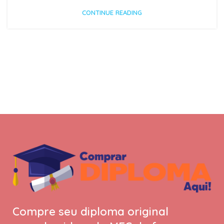
CONTINUE READING
Compre seu diploma original